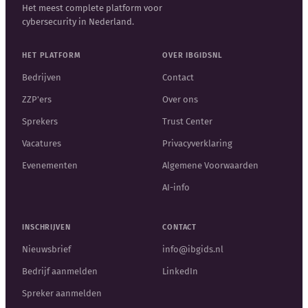
Het meest complete platform voor
cybersecurity in Nederland.
HET PLATFORM
OVER IBGIDSNL
Bedrijven
Contact
ZZP'ers
Over ons
Sprekers
Trust Center
Vacatures
Privacyverklaring
Evenementen
Algemene Voorwaarden
AI-info
INSCHRIJVEN
CONTACT
Nieuwsbrief
info@ibgids.nl
Bedrijf aanmelden
LinkedIn
Spreker aanmelden