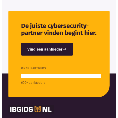
De juiste cybersecurity-
partner vinden begint hier.
Vind een aanbieder
ONZE PARTNERS
600+ aanbieders