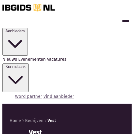
Aanbieders
Nieuws
Evenementen
Vacatures
Kennisbank
Word partner
Vind aanbieder
Home
Bedrijven
Vest
Kennisbank
Vest