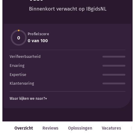
Blog
Binnenkort verwacht op IBgidsNL
Bedrijfsupdates
Profielscore
Externe bronnen
0
0 van 100
Woordenboek
Verifieerbaarheid
Auteurs
Ervaring
Expertise
Klantervaring
Waar kijken we naar?
Overzicht
Reviews
Oplossingen
Vacatures
E