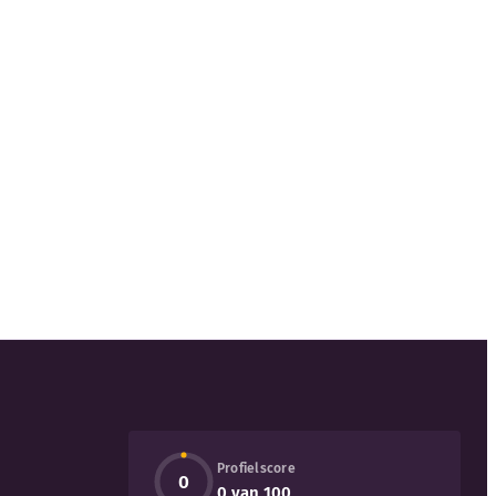
Profielscore
0
0 van 100