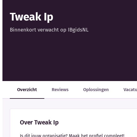
Tweak Ip
Binnenkort verwacht op IBgidsNL
Overzicht
Reviews
Oplossingen
Vacat
Over Tweak Ip
Is dit jouw organisatie? Maak het profiel compleet!