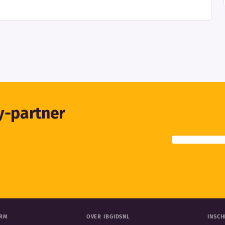
ty-partner
ORM
OVER IBGIDSNL
INSCH