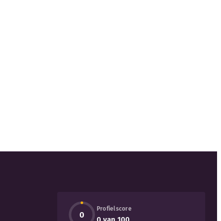
Profielscore
0
0 van 100