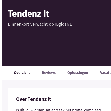
Tendenz It
Binnenkort verwacht op IBgidsNL
Overzicht
Reviews
Oplossingen
Vacat
Over Tendenz It
Is dit jouw organisatie? Maak het profiel compleet!