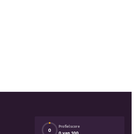
Profielscore
0
0 van 100