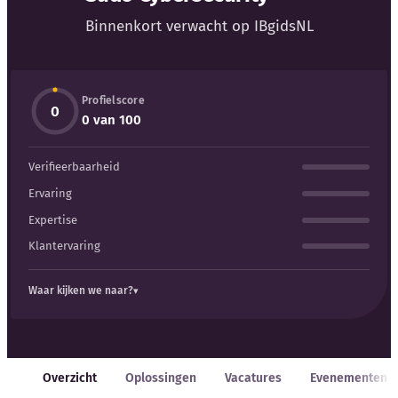
Blog
Binnenkort verwacht op IBgidsNL
Bedrijfsupdates
Profielscore
Externe bronnen
0
0 van 100
Woordenboek
Verifieerbaarheid
Auteurs
Ervaring
Expertise
Klantervaring
Waar kijken we naar?
Overzicht
Oplossingen
Vacatures
Evenementen