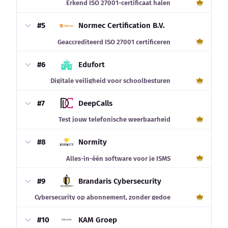
Erkend ISO 27001-certificaat halen
#5
Normec Certification B.V.
Geaccrediteerd ISO 27001 certificeren
#6
Edufort
Digitale veiligheid voor schoolbesturen
#7
DeepCalls
Test jouw telefonische weerbaarheid
#8
Normity
Alles-in-één software voor je ISMS
#9
Brandaris Cybersecurity
Cybersecurity op abonnement, zonder gedoe
#10
KAM Groep