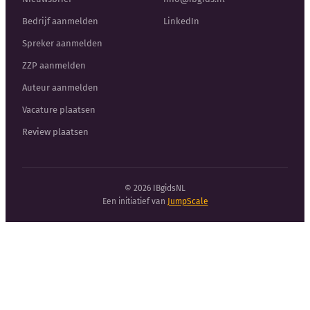
Bedrijf aanmelden
LinkedIn
Spreker aanmelden
ZZP aanmelden
Auteur aanmelden
Vacature plaatsen
Review plaatsen
© 2026 IBgidsNL
Een initiatief van
JumpScale