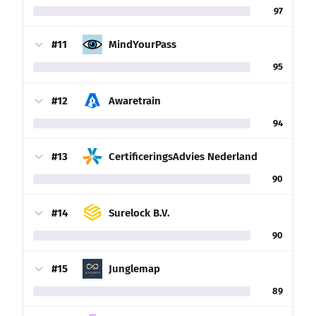
97
#11
MindYourPass
95
#12
Awaretrain
94
#13
CertificeringsAdvies Nederland
90
#14
Surelock B.V.
90
#15
Junglemap
89