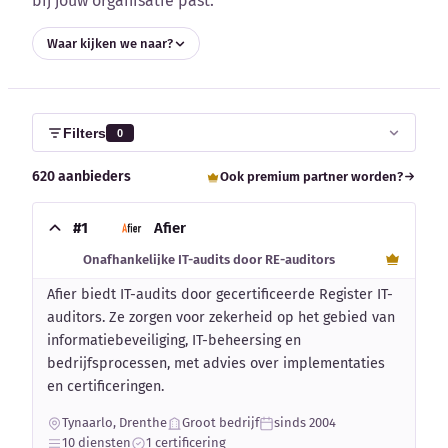
bij jouw organisatie past.
Waar kijken we naar?
Kennisbank
Filters
0
620 aanbieders
Ook premium partner worden?
Blog
#1
Afier
Bedrijfsupdates
Onafhankelijke IT-audits door RE-auditors
Afier biedt IT-audits door gecertificeerde Register IT-
Externe bronnen
auditors. Ze zorgen voor zekerheid op het gebied van
informatiebeveiliging, IT-beheersing en
Woordenboek
bedrijfsprocessen, met advies over implementaties
en certificeringen.
Auteurs
Tynaarlo, Drenthe
Groot bedrijf
sinds 2004
10 diensten
1 certificering