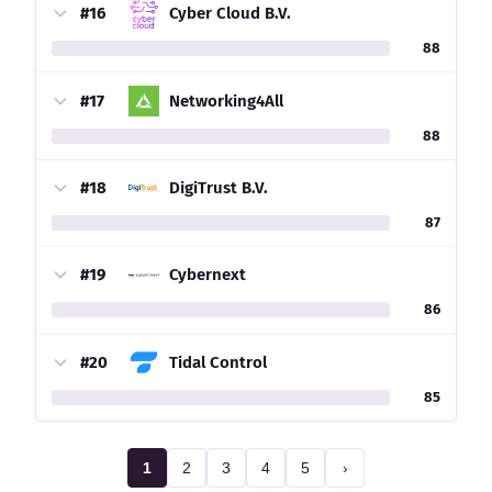
#16
Cyber Cloud B.V.
88
#17
Networking4All
88
#18
DigiTrust B.V.
87
#19
Cybernext
86
#20
Tidal Control
85
1
2
3
4
5
›