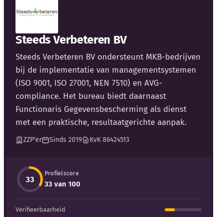
Steeds Verbeteren BV
Steeds Verbeteren BV ondersteunt MKB-bedrijven
Kennisbank
bij de implementatie van managementsystemen
(ISO 9001, ISO 27001, NEN 7510) en AVG-
Blog
compliance. Het bureau biedt daarnaast
Functionaris Gegevensbescherming als dienst
Bedrijfsupdates
met een praktische, resultaatgerichte aanpak.
ZZP'er
Sinds 2019
KvK 86424513
Externe bronnen
Woordenboek
Profielscore
33
33 van 100
Auteurs
Verifieerbaarheid