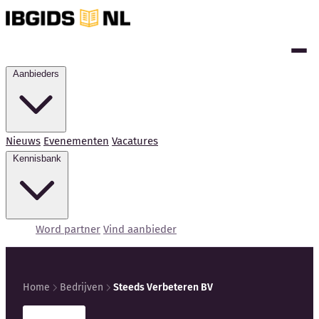
Aanbieders
Nieuws
Evenementen
Vacatures
Kennisbank
Word partner
Vind aanbieder
Home
Bedrijven
Steeds Verbeteren BV