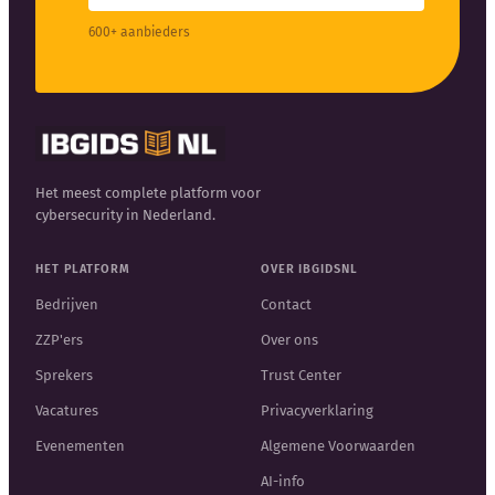
600+ aanbieders
Het meest complete platform voor
cybersecurity in Nederland.
HET PLATFORM
OVER IBGIDSNL
Bedrijven
Contact
ZZP'ers
Over ons
Sprekers
Trust Center
Vacatures
Privacyverklaring
Evenementen
Algemene Voorwaarden
AI-info