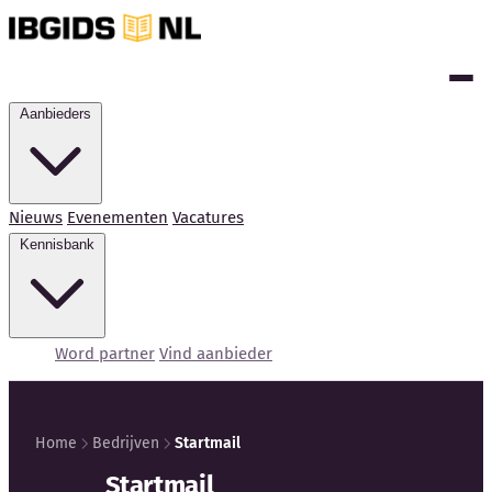
Aanbieders
Nieuws
Evenementen
Vacatures
Kennisbank
Word partner
Vind aanbieder
Home
Bedrijven
Startmail
Startmail