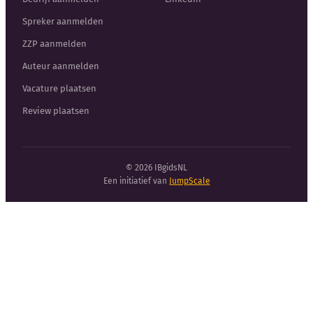
Spreker aanmelden
ZZP aanmelden
Auteur aanmelden
Vacature plaatsen
Review plaatsen
© 2026 IBgidsNL
Een initiatief van
JumpScale