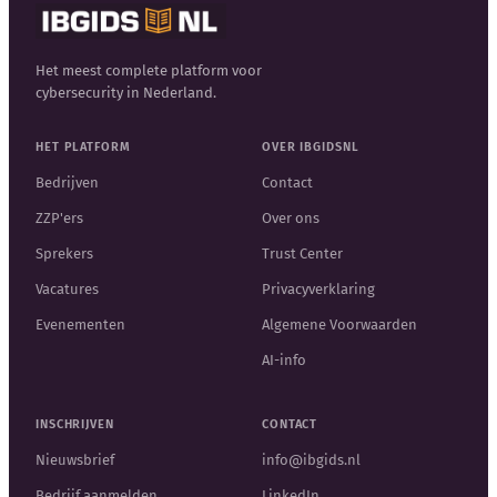
Het meest complete platform voor
cybersecurity in Nederland.
HET PLATFORM
OVER IBGIDSNL
Bedrijven
Contact
ZZP'ers
Over ons
Sprekers
Trust Center
Vacatures
Privacyverklaring
Evenementen
Algemene Voorwaarden
AI-info
INSCHRIJVEN
CONTACT
Nieuwsbrief
info@ibgids.nl
Bedrijf aanmelden
LinkedIn