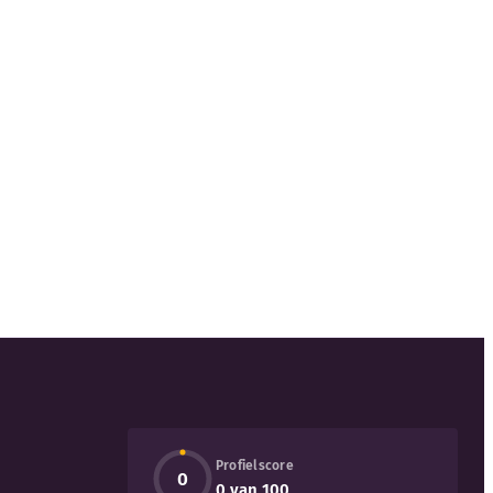
Profielscore
0
0 van 100