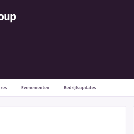
oup
ures
Evenementen
Bedrijfsupdates