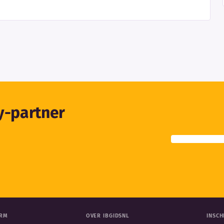
ty-partner
ORM
OVER IBGIDSNL
INSCH