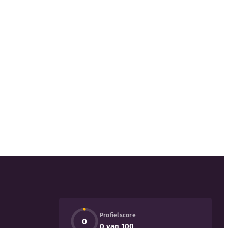
Profielscore
0
0 van 100