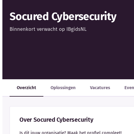
Socured Cybersecurity
Binnenkort verwacht op IBgidsNL
Overzicht
Oplossingen
Vacatures
Eve
Over Socured Cybersecurity
Is dit jouw organisatie? Maak het profiel compleet!