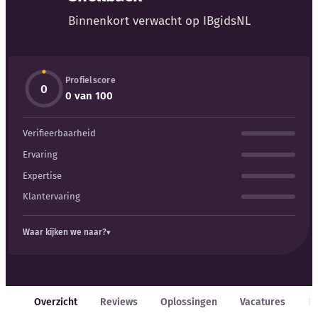
Blog
Binnenkort verwacht op IBgidsNL
Bedrijfsupdates
Profielscore
Externe bronnen
0
0 van 100
Woordenboek
Verifieerbaarheid
Auteurs
Ervaring
Expertise
Klantervaring
Waar kijken we naar?
Overzicht
Reviews
Oplossingen
Vacatures
E