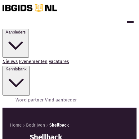
Aanbieders
Nieuws
Evenementen
Vacatures
Kennisbank
Word partner
Vind aanbieder
Home
Bedrijven
Shellback
Kennisbank
Shellback