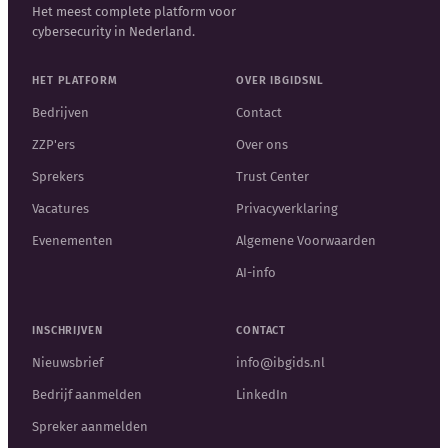
Het meest complete platform voor
cybersecurity in Nederland.
HET PLATFORM
OVER IBGIDSNL
Bedrijven
Contact
ZZP'ers
Over ons
Sprekers
Trust Center
Vacatures
Privacyverklaring
Evenementen
Algemene Voorwaarden
AI-info
INSCHRIJVEN
CONTACT
Nieuwsbrief
info@ibgids.nl
Bedrijf aanmelden
LinkedIn
Spreker aanmelden