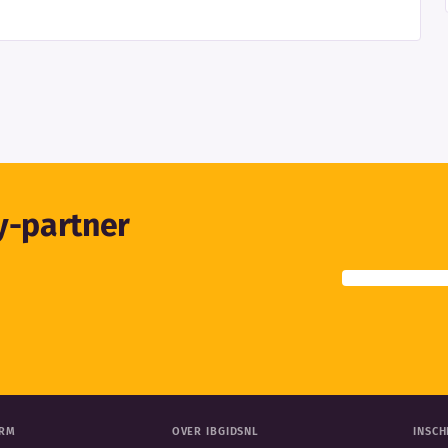
ty-partner
ORM
OVER IBGIDSNL
INSCH