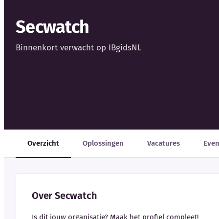
Secwatch
Binnenkort verwacht op IBgidsNL
Overzicht
Oplossingen
Vacatures
Eve
Over Secwatch
Is dit jouw organisatie? Maak het profiel compleet!