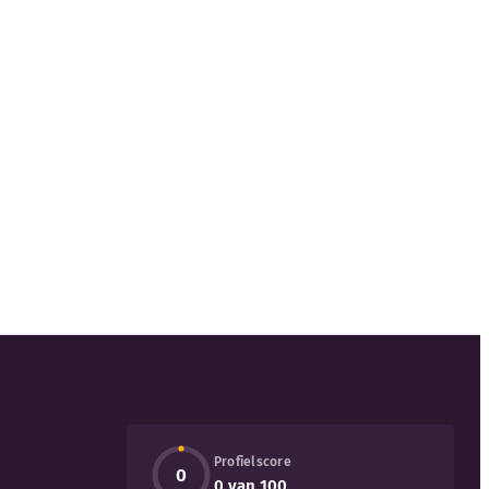
Profielscore
0
0 van 100