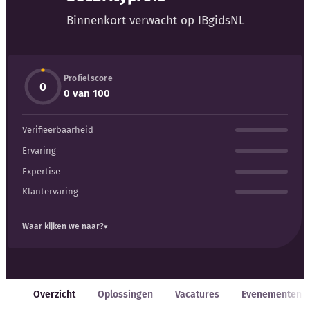
Blog
Binnenkort verwacht op IBgidsNL
Bedrijfsupdates
Profielscore
Externe bronnen
0
0 van 100
Woordenboek
Verifieerbaarheid
Auteurs
Ervaring
Expertise
Klantervaring
Waar kijken we naar?
Overzicht
Oplossingen
Vacatures
Evenementen