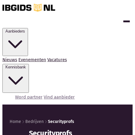
Aanbieders
Nieuws
Evenementen
Vacatures
Kennisbank
Word partner
Vind aanbieder
Home
Bedrijven
Securityprofs
Kennisbank
Securityprofs