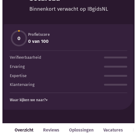
Blog
Binnenkort verwacht op IBgidsNL
Bedrijfsupdates
Profielscore
Externe bronnen
0
0 van 100
Woordenboek
Verifieerbaarheid
Auteurs
Ervaring
Expertise
Klantervaring
Waar kijken we naar?
Overzicht
Reviews
Oplossingen
Vacatures
E