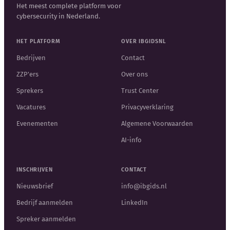
Het meest complete platform voor
cybersecurity in Nederland.
HET PLATFORM
OVER IBGIDSNL
Bedrijven
Contact
ZZP'ers
Over ons
Sprekers
Trust Center
Vacatures
Privacyverklaring
Evenementen
Algemene Voorwaarden
AI-info
INSCHRIJVEN
CONTACT
Nieuwsbrief
info@ibgids.nl
Bedrijf aanmelden
LinkedIn
Spreker aanmelden