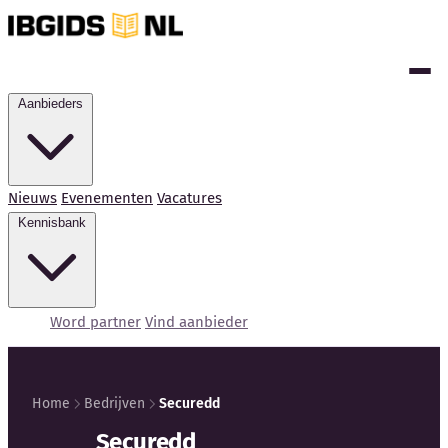
Aanbieders
Nieuws
Evenementen
Vacatures
Kennisbank
Word partner
Vind aanbieder
Home
Bedrijven
Securedd
Kennisbank
Securedd