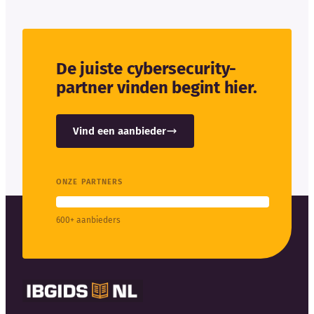
De juiste cybersecurity-
partner vinden begint hier.
Vind een aanbieder
ONZE PARTNERS
600+ aanbieders