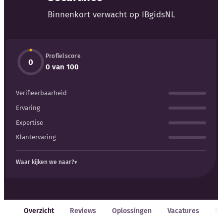
Binnenkort verwacht op IBgidsNL
Profielscore
0
Kennisbank
0 van 100
Verifieerbaarheid
Blog
Ervaring
Bedrijfsupdates
Expertise
Klantervaring
Externe bronnen
Waar kijken we naar?
Woordenboek
Auteurs
Overzicht
Reviews
Oplossingen
Vacatures
E