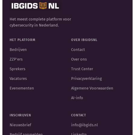
Het meest complete platform voor
cybersecurity in Nederland.
HET PLATFORM
OVER IBGIDSNL
Bedrijven
Contact
ZZP'ers
Over ons
Sprekers
Trust Center
Vacatures
Privacyverklaring
Evenementen
Algemene Voorwaarden
AI-info
INSCHRIJVEN
CONTACT
Nieuwsbrief
info@ibgids.nl
Bedrijf aanmelden
LinkedIn