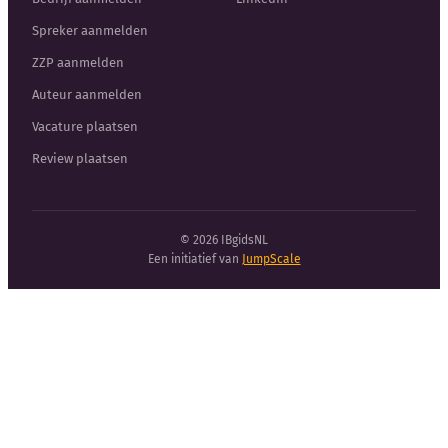
Spreker aanmelden
ZZP aanmelden
Auteur aanmelden
Vacature plaatsen
Review plaatsen
© 2026 IBgidsNL
Een initiatief van
JumpScale