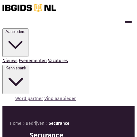
Aanbieders
Nieuws
Evenementen
Vacatures
Kennisbank
Word partner
Vind aanbieder
Home
Bedrijven
Securance
Securance