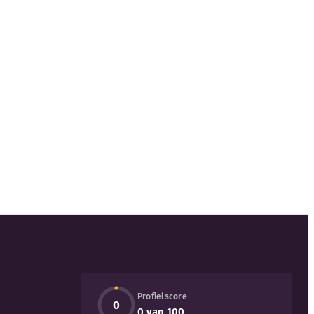
Profielscore
0
0 van 100