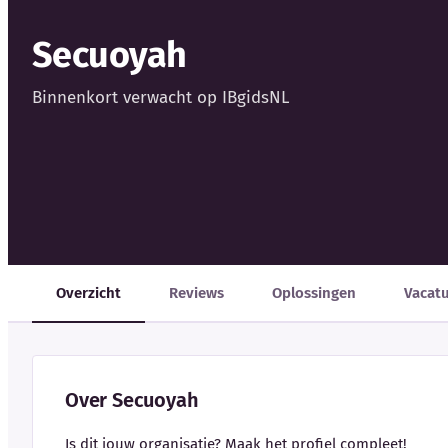
Secuoyah
Binnenkort verwacht op IBgidsNL
Overzicht
Reviews
Oplossingen
Vacat
Over Secuoyah
Is dit jouw organisatie? Maak het profiel compleet!