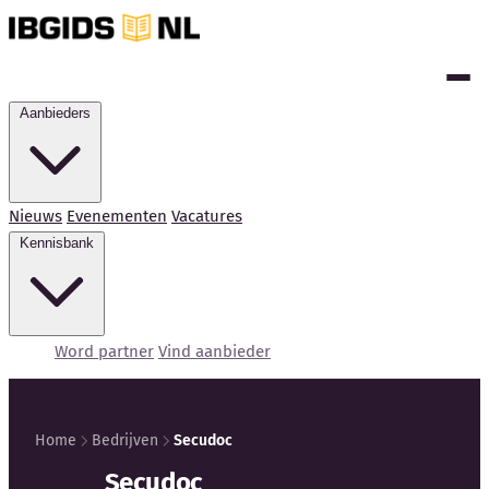
Aanbieders
Nieuws
Evenementen
Vacatures
Kennisbank
Word partner
Vind aanbieder
Home
Bedrijven
Secudoc
Kennisbank
Secudoc