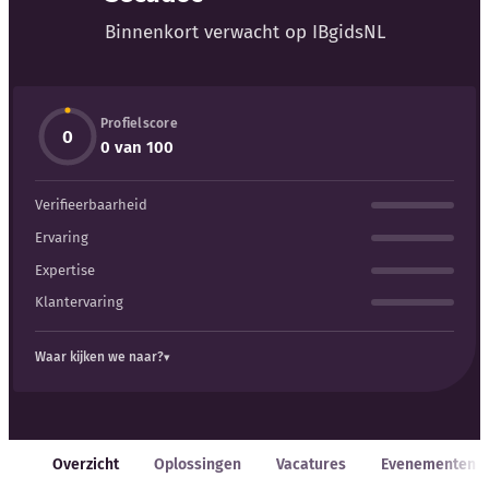
Blog
Binnenkort verwacht op IBgidsNL
Bedrijfsupdates
Profielscore
Externe bronnen
0
0 van 100
Woordenboek
Verifieerbaarheid
Auteurs
Ervaring
Expertise
Klantervaring
Waar kijken we naar?
Overzicht
Oplossingen
Vacatures
Evenementen