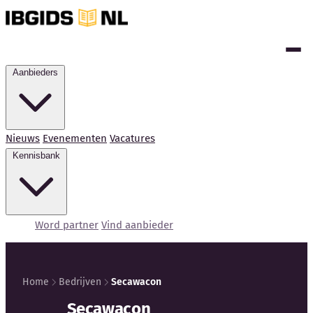
Aanbieders
Nieuws
Evenementen
Vacatures
Kennisbank
Word partner
Vind aanbieder
Home
Bedrijven
Secawacon
Kennisbank
Secawacon