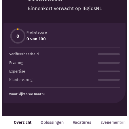
Blog
Binnenkort verwacht op IBgidsNL
Bedrijfsupdates
Profielscore
Externe bronnen
0
0 van 100
Woordenboek
Verifieerbaarheid
Auteurs
Ervaring
Expertise
Klantervaring
Waar kijken we naar?
Overzicht
Oplossingen
Vacatures
Evenementen