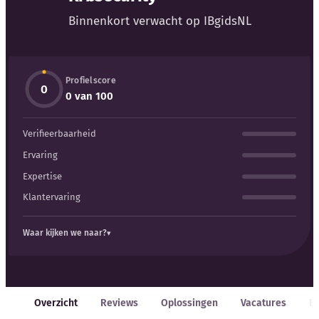
Binnenkort verwacht op IBgidsNL
Kennisbank
Blog
Profielscore
0
0 van 100
Bedrijfsupdates
Verifieerbaarheid
Externe bronnen
Ervaring
Expertise
Woordenboek
Klantervaring
Auteurs
Waar kijken we naar?
Overzicht
Reviews
Oplossingen
Vacatures
E