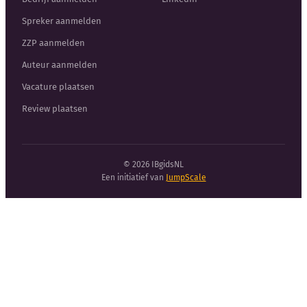
Spreker aanmelden
ZZP aanmelden
Auteur aanmelden
Vacature plaatsen
Review plaatsen
© 2026 IBgidsNL
Een initiatief van
JumpScale