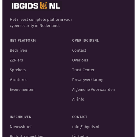
Het meest complete platform voor
cybersecurity in Nederland.
HET PLATFORM
OVER IBGIDSNL
Bedrijven
Contact
ZZP'ers
Over ons
Sprekers
Trust Center
Vacatures
Privacyverklaring
Evenementen
Algemene Voorwaarden
AI-info
INSCHRIJVEN
CONTACT
Nieuwsbrief
info@ibgids.nl
Bedrijf aanmelden
LinkedIn