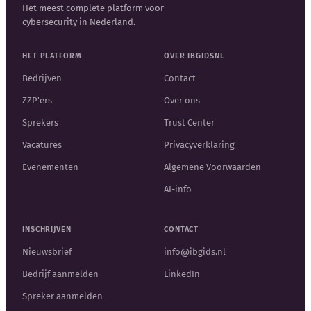
Het meest complete platform voor
cybersecurity in Nederland.
HET PLATFORM
OVER IBGIDSNL
Bedrijven
Contact
ZZP'ers
Over ons
Sprekers
Trust Center
Vacatures
Privacyverklaring
Evenementen
Algemene Voorwaarden
AI-info
INSCHRIJVEN
CONTACT
Nieuwsbrief
info@ibgids.nl
Bedrijf aanmelden
LinkedIn
Spreker aanmelden