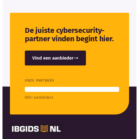
De juiste cybersecurity-
partner vinden begint hier.
Vind een aanbieder
ONZE PARTNERS
600+ aanbieders