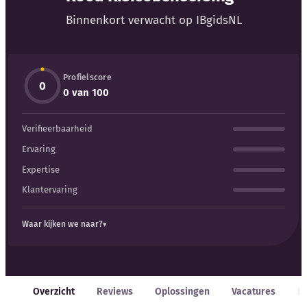
Blog
Binnenkort verwacht op IBgidsNL
Bedrijfsupdates
Profielscore
Externe bronnen
0
0 van 100
Woordenboek
Verifieerbaarheid
Auteurs
Ervaring
Expertise
Klantervaring
Waar kijken we naar?
Overzicht
Reviews
Oplossingen
Vacatures
E