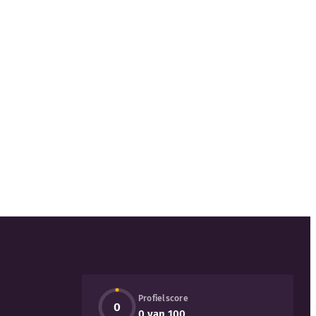
Profielscore
0
0 van 100