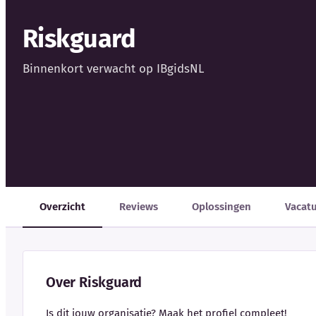
Riskguard
Binnenkort verwacht op IBgidsNL
Overzicht
Reviews
Oplossingen
Vacat
Over Riskguard
Is dit jouw organisatie? Maak het profiel compleet!