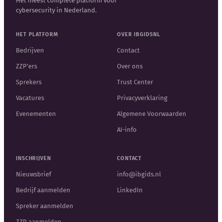
Het meest complete platform voor
cybersecurity in Nederland.
HET PLATFORM
OVER IBGIDSNL
Bedrijven
Contact
ZZP'ers
Over ons
Sprekers
Trust Center
Vacatures
Privacyverklaring
Evenementen
Algemene Voorwaarden
AI-info
INSCHRIJVEN
CONTACT
Nieuwsbrief
info@ibgids.nl
Bedrijf aanmelden
LinkedIn
Spreker aanmelden
ZZP aanmelden