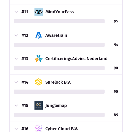
#11
MindYourPass
95
#12
Awaretrain
94
#13
CertificeringsAdvies Nederland
90
#14
Surelock B.V.
90
#15
Junglemap
89
#16
Cyber Cloud B.V.