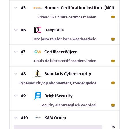
#5
Normec Certification Institute (NCI)
Erkend ISO 27001-certificaat halen
#6
DeepCalls
Test jouw telefonische weerbaarheid
#7
CertificeerWijzer
Gratis de juiste certificeerder vinden
#8
Brandaris Cybersecurity
Cybersecurity op abonnement, zonder gedoe
#9
BrightSecurity
Security als strategisch voordeel
#10
KAM Groep
97