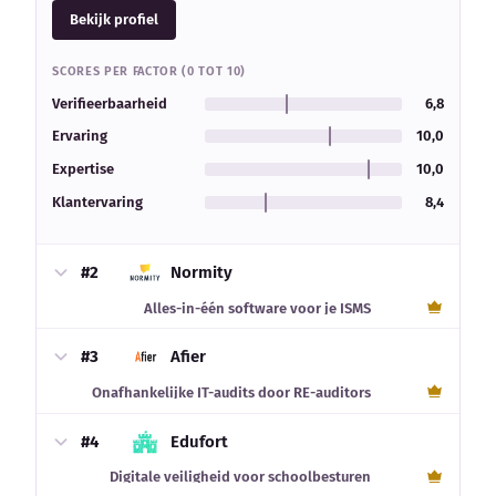
Bekijk profiel
SCORES PER FACTOR (0 TOT 10)
Verifieerbaarheid
6,8
Ervaring
10,0
Expertise
10,0
Klantervaring
8,4
#2
Normity
Alles-in-één software voor je ISMS
#3
Afier
Onafhankelijke IT-audits door RE-auditors
#4
Edufort
Digitale veiligheid voor schoolbesturen