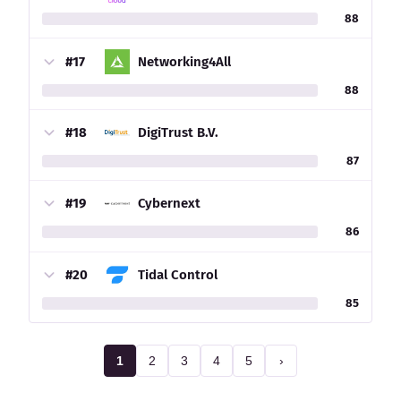
88
#17
Networking4All
88
#18
DigiTrust B.V.
87
#19
Cybernext
86
#20
Tidal Control
85
1
2
3
4
5
›