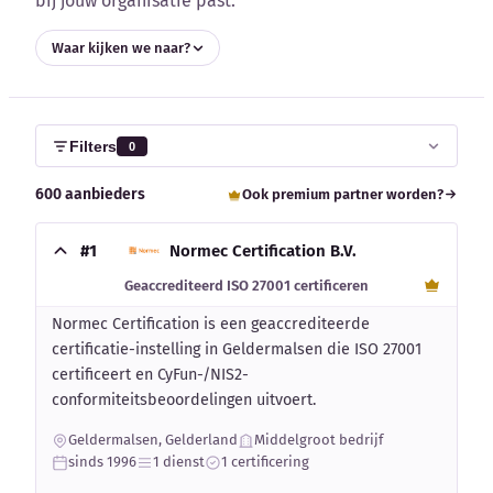
bij jouw organisatie past.
Blog
Waar kijken we naar?
Bedrijfsupdates
Externe bronnen
Filters
0
Woordenboek
600 aanbieders
Ook premium partner worden?
Auteurs
#1
Normec Certification B.V.
Geaccrediteerd ISO 27001 certificeren
Normec Certification is een geaccrediteerde
certificatie-instelling in Geldermalsen die ISO 27001
certificeert en CyFun-/NIS2-
conformiteitsbeoordelingen uitvoert.
Geldermalsen, Gelderland
Middelgroot bedrijf
sinds 1996
1 dienst
1 certificering