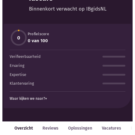
Binnenkort verwacht op IBgidsNL
Kennisbank
Blog
Profielscore
0
0 van 100
Bedrijfsupdates
Verifieerbaarheid
Externe bronnen
Ervaring
Expertise
Woordenboek
Klantervaring
Auteurs
Waar kijken we naar?
Overzicht
Reviews
Oplossingen
Vacatures
E