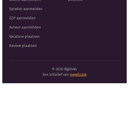
Spreker aanmelden
ZZP aanmelden
Auteur aanmelden
Vacature plaatsen
Review plaatsen
© 2026 IBgidsNL
Een initiatief van
JumpScale