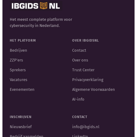
Het meest complete platform voor
cybersecurity in Nederland.
HET PLATFORM
OVER IBGIDSNL
Bedrijven
Contact
ZZP'ers
Over ons
Sprekers
Trust Center
Vacatures
Privacyverklaring
Evenementen
Algemene Voorwaarden
AI-info
INSCHRIJVEN
CONTACT
Nieuwsbrief
info@ibgids.nl
Bedrijf aanmelden
LinkedIn