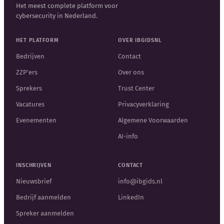
Het meest complete platform voor
cybersecurity in Nederland.
HET PLATFORM
OVER IBGIDSNL
Bedrijven
Contact
ZZP'ers
Over ons
Sprekers
Trust Center
Vacatures
Privacyverklaring
Evenementen
Algemene Voorwaarden
AI-info
INSCHRIJVEN
CONTACT
Nieuwsbrief
info@ibgids.nl
Bedrijf aanmelden
LinkedIn
Spreker aanmelden