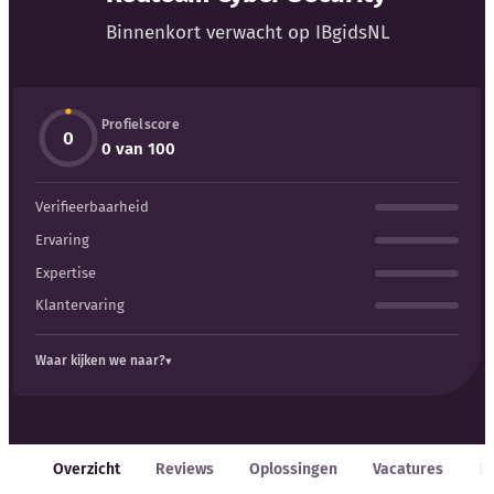
Blog
Binnenkort verwacht op IBgidsNL
Bedrijfsupdates
Profielscore
Externe bronnen
0
0 van 100
Woordenboek
Verifieerbaarheid
Auteurs
Ervaring
Expertise
Klantervaring
Waar kijken we naar?
Overzicht
Reviews
Oplossingen
Vacatures
E