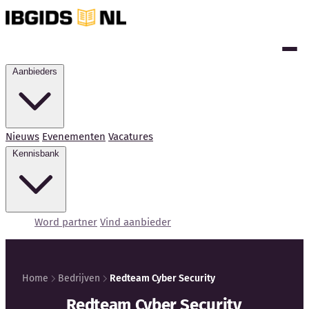
Aanbieders
Nieuws
Evenementen
Vacatures
Kennisbank
Word partner
Vind aanbieder
Home
Bedrijven
Redteam Cyber Security
Kennisbank
Redteam Cyber Security