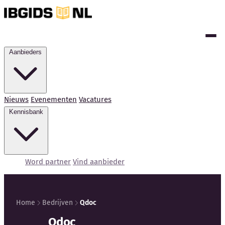
Aanbieders
Nieuws
Evenementen
Vacatures
Kennisbank
Word partner
Vind aanbieder
Home
Bedrijven
Qdoc
Kennisbank
Qdoc