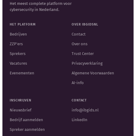
Het meest complete platform voor
cybersecurity in Nederland.
HET PLATFORM
OVER IBGIDSNL
Bedrijven
Contact
ZZP'ers
Over ons
Sprekers
Trust Center
Vacatures
Privacyverklaring
Evenementen
Algemene Voorwaarden
AI-info
INSCHRIJVEN
CONTACT
Nieuwsbrief
info@ibgids.nl
Bedrijf aanmelden
LinkedIn
Spreker aanmelden