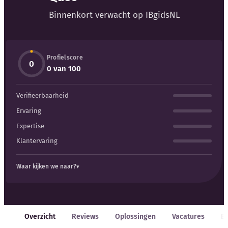
Blog
Binnenkort verwacht op IBgidsNL
Bedrijfsupdates
Profielscore
Externe bronnen
0
0 van 100
Woordenboek
Verifieerbaarheid
Auteurs
Ervaring
Expertise
Klantervaring
Waar kijken we naar?
Overzicht
Reviews
Oplossingen
Vacatures
E