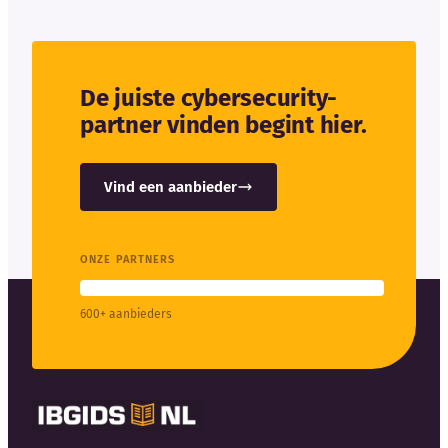
De juiste cybersecurity-
partner vinden begint hier.
Vind een aanbieder
ONZE PARTNERS
600+ aanbieders