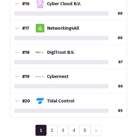
#16
Cyber Cloud B.V.
88
#17
Networking4All
88
#18
DigiTrust B.V.
87
#19
Cybernext
86
#20
Tidal Control
85
1
2
3
4
5
›