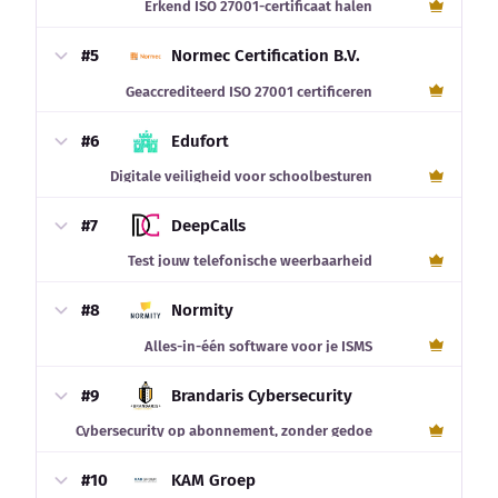
Erkend ISO 27001-certificaat halen
#5
Normec Certification B.V.
Geaccrediteerd ISO 27001 certificeren
#6
Edufort
Digitale veiligheid voor schoolbesturen
#7
DeepCalls
Test jouw telefonische weerbaarheid
#8
Normity
Alles-in-één software voor je ISMS
#9
Brandaris Cybersecurity
Cybersecurity op abonnement, zonder gedoe
#10
KAM Groep