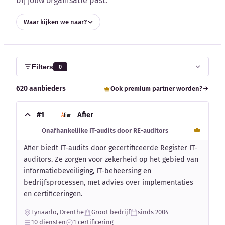
bij jouw organisatie past.
Waar kijken we naar?
Kennisbank
Filters
0
620 aanbieders
Ook premium partner worden?
Blog
#1
Afier
Bedrijfsupdates
Onafhankelijke IT-audits door RE-auditors
Afier biedt IT-audits door gecertificeerde Register IT-
Externe bronnen
auditors. Ze zorgen voor zekerheid op het gebied van
informatiebeveiliging, IT-beheersing en
Woordenboek
bedrijfsprocessen, met advies over implementaties
en certificeringen.
Auteurs
Tynaarlo, Drenthe
Groot bedrijf
sinds 2004
10 diensten
1 certificering