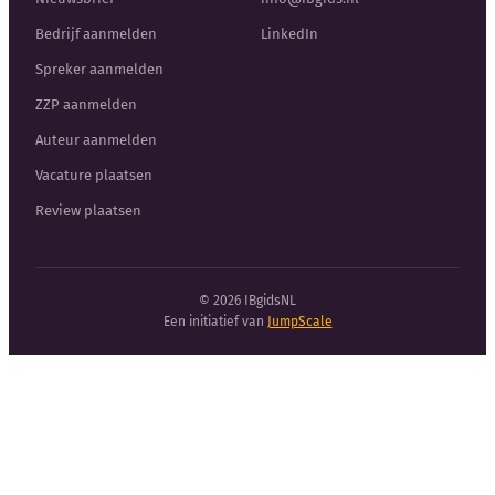
Bedrijf aanmelden
LinkedIn
Spreker aanmelden
ZZP aanmelden
Auteur aanmelden
Vacature plaatsen
Review plaatsen
© 2026 IBgidsNL
Een initiatief van
JumpScale