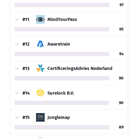
97
#11
MindYourPass
95
#12
Awaretrain
94
#13
CertificeringsAdvies Nederland
90
#14
Surelock B.V.
90
#15
Junglemap
89