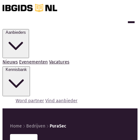
Aanbieders
Nieuws
Evenementen
Vacatures
Kennisbank
Word partner
Vind aanbieder
Home
Bedrijven
PuraSec
Kennisbank