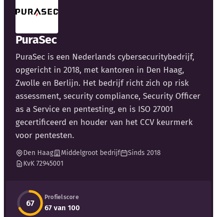
Blog
Bedrijfsupdates
PuraSec
PuraSec is een Nederlands cybersecuritybedrijf,
Externe bronnen
opgericht in 2018, met kantoren in Den Haag,
Woordenboek
Zwolle en Berlijn. Het bedrijf richt zich op risk
assessment, security compliance, Security Officer
Auteurs
as a Service en pentesting, en is ISO 27001
gecertificeerd en houder van het CCV keurmerk
voor pentesten.
Den Haag
Middelgroot bedrijf
Sinds 2018
KvK 72945001
Profielscore
67
67 van 100