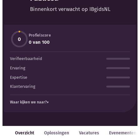
Blog
Binnenkort verwacht op IBgidsNL
Bedrijfsupdates
Profielscore
Externe bronnen
0
0 van 100
Woordenboek
Verifieerbaarheid
Auteurs
Ervaring
Expertise
Klantervaring
Waar kijken we naar?
Overzicht
Oplossingen
Vacatures
Evenementen