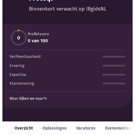
Blog
Binnenkort verwacht op IBgidsNL
Bedrijfsupdates
Profielscore
Externe bronnen
0
0 van 100
Woordenboek
Verifieerbaarheid
Auteurs
Ervaring
Expertise
Klantervaring
Waar kijken we naar?
Overzicht
Oplossingen
Vacatures
Evenementen