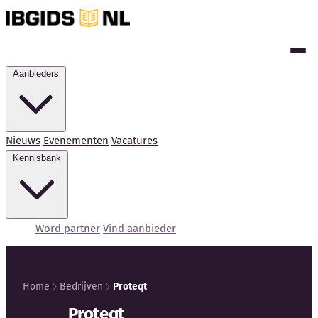
Aanbieders
Nieuws
Evenementen
Vacatures
Kennisbank
Word partner
Vind aanbieder
Home
Bedrijven
Proteqt
Kennisbank
Proteqt