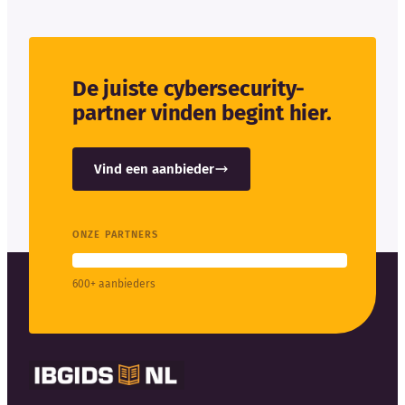
De juiste cybersecurity-
partner vinden begint hier.
Vind een aanbieder
ONZE PARTNERS
600+ aanbieders