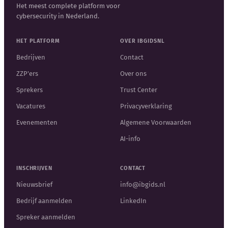
Het meest complete platform voor
cybersecurity in Nederland.
HET PLATFORM
OVER IBGIDSNL
Bedrijven
Contact
ZZP'ers
Over ons
Sprekers
Trust Center
Vacatures
Privacyverklaring
Evenementen
Algemene Voorwaarden
AI-info
INSCHRIJVEN
CONTACT
Nieuwsbrief
info@ibgids.nl
Bedrijf aanmelden
LinkedIn
Spreker aanmelden