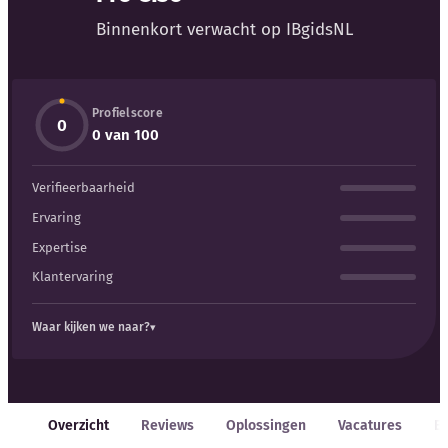
Blog
Binnenkort verwacht op IBgidsNL
Bedrijfsupdates
Profielscore
Externe bronnen
0
0 van 100
Woordenboek
Verifieerbaarheid
Auteurs
Ervaring
Expertise
Klantervaring
Waar kijken we naar?
Overzicht
Reviews
Oplossingen
Vacatures
E