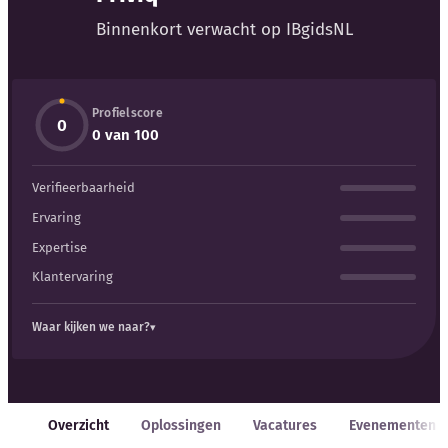
Blog
Binnenkort verwacht op IBgidsNL
Bedrijfsupdates
Profielscore
Externe bronnen
0
0 van 100
Woordenboek
Verifieerbaarheid
Auteurs
Ervaring
Expertise
Klantervaring
Waar kijken we naar?
Overzicht
Oplossingen
Vacatures
Evenementen