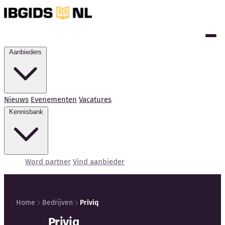
Aanbieders
Nieuws
Evenementen
Vacatures
Kennisbank
Word partner
Vind aanbieder
Home
Bedrijven
Priviq
Kennisbank
Priviq