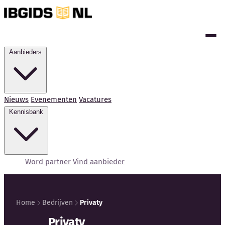
Aanbieders
Nieuws
Evenementen
Vacatures
Kennisbank
Word partner
Vind aanbieder
Home
Bedrijven
Privaty
Kennisbank
Privaty