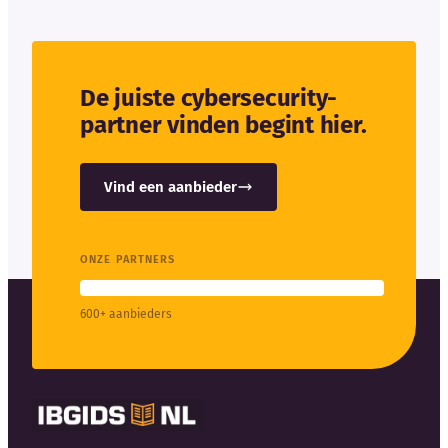
De juiste cybersecurity-
partner vinden begint hier.
Vind een aanbieder
ONZE PARTNERS
600+ aanbieders