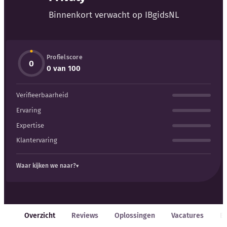
Blog
Binnenkort verwacht op IBgidsNL
Bedrijfsupdates
Profielscore
Externe bronnen
0
0 van 100
Woordenboek
Verifieerbaarheid
Auteurs
Ervaring
Expertise
Klantervaring
Waar kijken we naar?
Overzicht
Reviews
Oplossingen
Vacatures
E