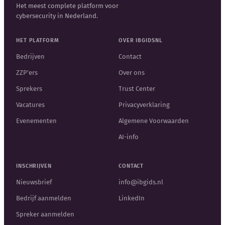
Het meest complete platform voor
cybersecurity in Nederland.
HET PLATFORM
OVER IBGIDSNL
Bedrijven
Contact
ZZP'ers
Over ons
Sprekers
Trust Center
Vacatures
Privacyverklaring
Evenementen
Algemene Voorwaarden
AI-info
INSCHRIJVEN
CONTACT
Nieuwsbrief
info@ibgids.nl
Bedrijf aanmelden
LinkedIn
Spreker aanmelden