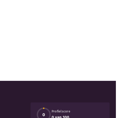
Profielscore
0
0 van 100