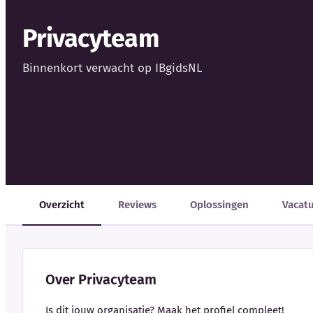
Privacyteam
Binnenkort verwacht op IBgidsNL
Overzicht
Reviews
Oplossingen
Vacat
Over Privacyteam
Is dit jouw organisatie? Maak het profiel compleet!