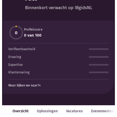
Blog
Binnenkort verwacht op IBgidsNL
Bedrijfsupdates
Profielscore
Externe bronnen
0
0 van 100
Woordenboek
Verifieerbaarheid
Auteurs
Ervaring
Expertise
Klantervaring
Waar kijken we naar?
Overzicht
Oplossingen
Vacatures
Evenementen