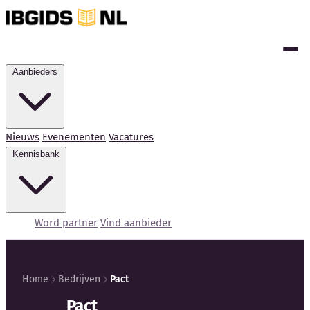
Aanbieders
Nieuws
Evenementen
Vacatures
Kennisbank
Word partner
Vind aanbieder
Home
Bedrijven
Pact
Kennisbank
Pact