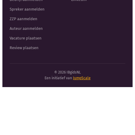
Spreker aanmelden
ZZP aanmelden
Auteur aanmelden
Vacature plaatsen
Review plaatsen
© 2026 IBgidsNL
Een initiatief van
JumpScale