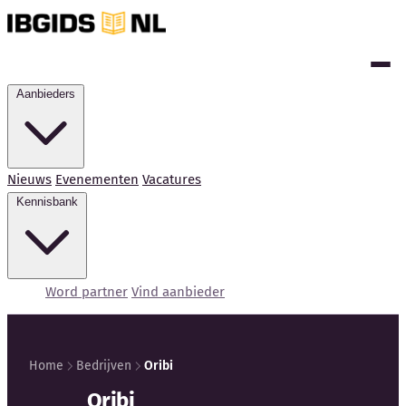
Aanbieders
Nieuws
Evenementen
Vacatures
Kennisbank
Word partner
Vind aanbieder
Home
Bedrijven
Oribi
Oribi