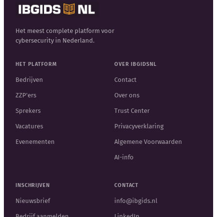
Het meest complete platform voor
cybersecurity in Nederland.
HET PLATFORM
OVER IBGIDSNL
Bedrijven
Contact
ZZP'ers
Over ons
Sprekers
Trust Center
Vacatures
Privacyverklaring
Evenementen
Algemene Voorwaarden
AI-info
INSCHRIJVEN
CONTACT
Nieuwsbrief
info@ibgids.nl
Bedrijf aanmelden
LinkedIn