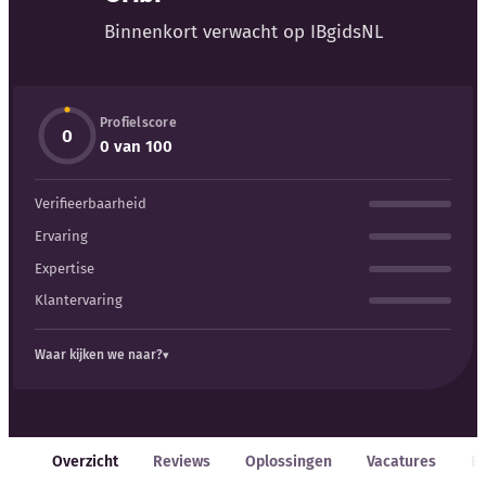
Binnenkort verwacht op IBgidsNL
Profielscore
0
Kennisbank
0 van 100
Verifieerbaarheid
Blog
Ervaring
Bedrijfsupdates
Expertise
Klantervaring
Externe bronnen
Waar kijken we naar?
Woordenboek
Auteurs
Overzicht
Reviews
Oplossingen
Vacatures
E