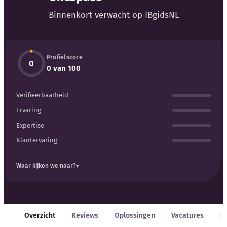
Binnenkort verwacht op IBgidsNL
Profielscore
0
Kennisbank
0 van 100
Verifieerbaarheid
Blog
Ervaring
Bedrijfsupdates
Expertise
Klantervaring
Externe bronnen
Waar kijken we naar?
Woordenboek
Auteurs
Overzicht
Reviews
Oplossingen
Vacatures
E