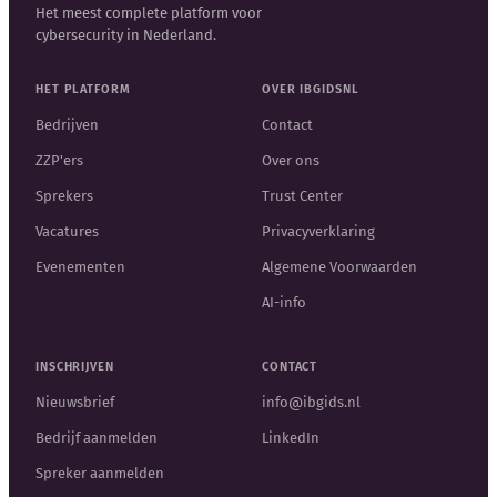
Het meest complete platform voor
cybersecurity in Nederland.
HET PLATFORM
OVER IBGIDSNL
Bedrijven
Contact
ZZP'ers
Over ons
Sprekers
Trust Center
Vacatures
Privacyverklaring
Evenementen
Algemene Voorwaarden
AI-info
INSCHRIJVEN
CONTACT
Nieuwsbrief
info@ibgids.nl
Bedrijf aanmelden
LinkedIn
Spreker aanmelden