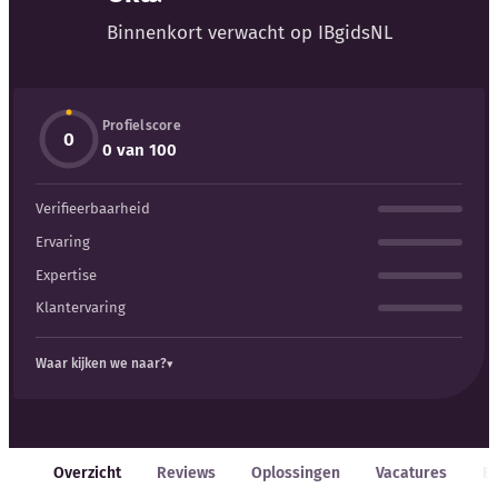
Blog
Binnenkort verwacht op IBgidsNL
Bedrijfsupdates
Profielscore
Externe bronnen
0
0 van 100
Woordenboek
Verifieerbaarheid
Auteurs
Ervaring
Expertise
Klantervaring
Waar kijken we naar?
Overzicht
Reviews
Oplossingen
Vacatures
E