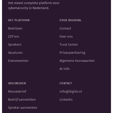
Het meest complete platform voor
cybersecurity in Nederland.
HET PLATFORM
OVER IBGIDSNL
Bedrijven
Contact
ZZP'ers
Over ons
Sprekers
Trust Center
Vacatures
Privacyverklaring
Evenementen
Algemene Voorwaarden
AI-info
INSCHRIJVEN
CONTACT
Nieuwsbrief
info@ibgids.nl
Bedrijf aanmelden
LinkedIn
Spreker aanmelden