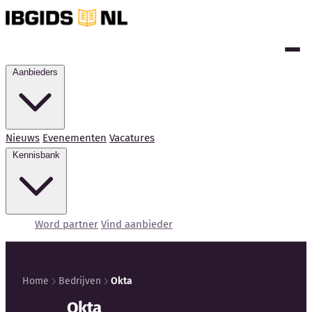
Aanbieders
Nieuws
Evenementen
Vacatures
Kennisbank
Word partner
Vind aanbieder
Home
Bedrijven
Okta
Kennisbank
Okta