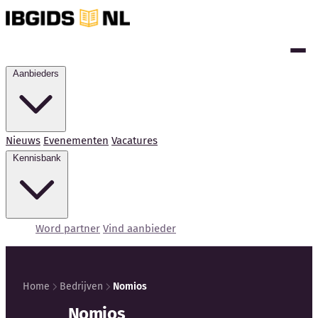
Aanbieders
Nieuws
Evenementen
Vacatures
Kennisbank
Word partner
Vind aanbieder
Home
Bedrijven
Nomios
Kennisbank
Nomios