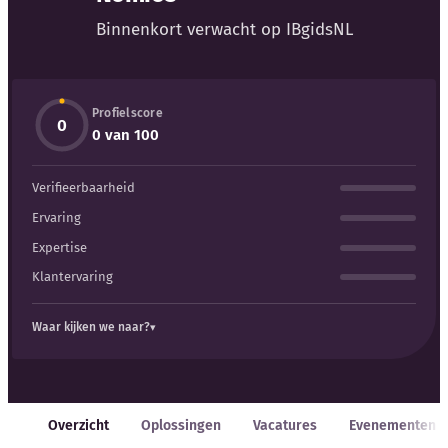
Blog
Binnenkort verwacht op IBgidsNL
Bedrijfsupdates
Profielscore
Externe bronnen
0
0 van 100
Woordenboek
Verifieerbaarheid
Auteurs
Ervaring
Expertise
Klantervaring
Waar kijken we naar?
Overzicht
Oplossingen
Vacatures
Evenementen