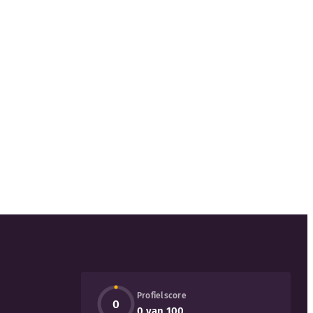
Profielscore
0
0 van 100