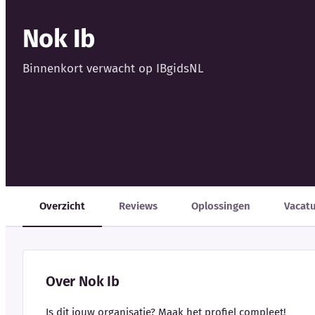
Nok Ib
Binnenkort verwacht op IBgidsNL
Overzicht
Reviews
Oplossingen
Vacat
Over Nok Ib
Is dit jouw organisatie? Maak het profiel compleet!