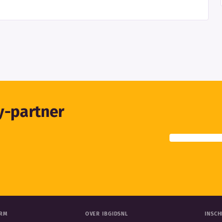
ty-partner
ORM
OVER IBGIDSNL
INSCH