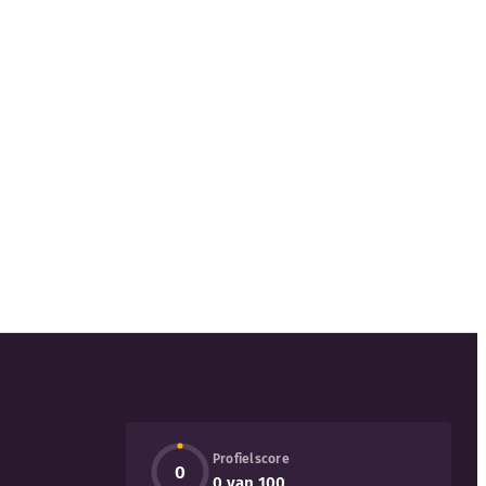
Profielscore
0
0 van 100