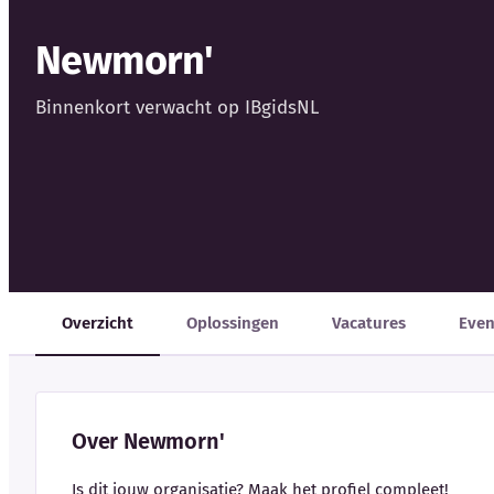
Newmorn'
Binnenkort verwacht op IBgidsNL
Overzicht
Oplossingen
Vacatures
Eve
Over Newmorn'
Is dit jouw organisatie? Maak het profiel compleet!