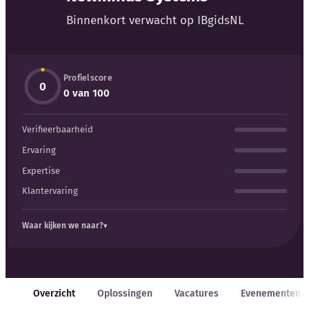
Blog
Binnenkort verwacht op IBgidsNL
Bedrijfsupdates
Profielscore
Externe bronnen
0
0 van 100
Woordenboek
Verifieerbaarheid
Auteurs
Ervaring
Expertise
Klantervaring
Waar kijken we naar?
Overzicht
Oplossingen
Vacatures
Evenementen