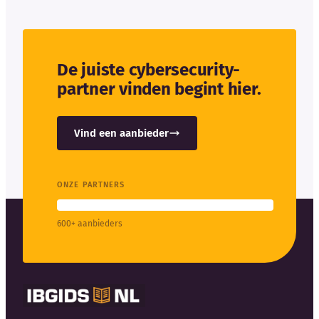
De juiste cybersecurity-
partner vinden begint hier.
Vind een aanbieder
ONZE PARTNERS
600+ aanbieders