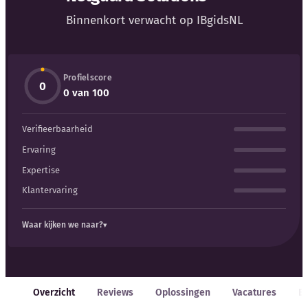
Blog
Binnenkort verwacht op IBgidsNL
Bedrijfsupdates
Profielscore
Externe bronnen
0
0 van 100
Woordenboek
Verifieerbaarheid
Auteurs
Ervaring
Expertise
Klantervaring
Waar kijken we naar?
Overzicht
Reviews
Oplossingen
Vacatures
E