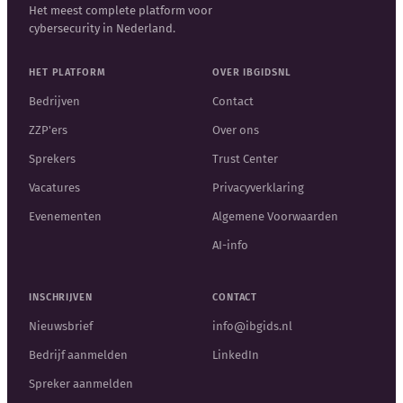
Het meest complete platform voor
cybersecurity in Nederland.
HET PLATFORM
OVER IBGIDSNL
Bedrijven
Contact
ZZP'ers
Over ons
Sprekers
Trust Center
Vacatures
Privacyverklaring
Evenementen
Algemene Voorwaarden
AI-info
INSCHRIJVEN
CONTACT
Nieuwsbrief
info@ibgids.nl
Bedrijf aanmelden
LinkedIn
Spreker aanmelden