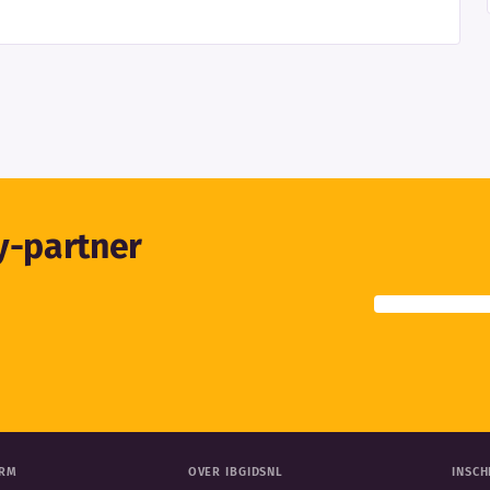
ty-partner
ORM
OVER IBGIDSNL
INSCH