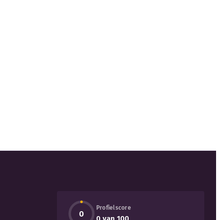
Profielscore
0
0 van 100