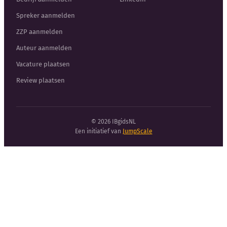
Spreker aanmelden
ZZP aanmelden
Auteur aanmelden
Vacature plaatsen
Review plaatsen
© 2026 IBgidsNL
Een initiatief van
JumpScale