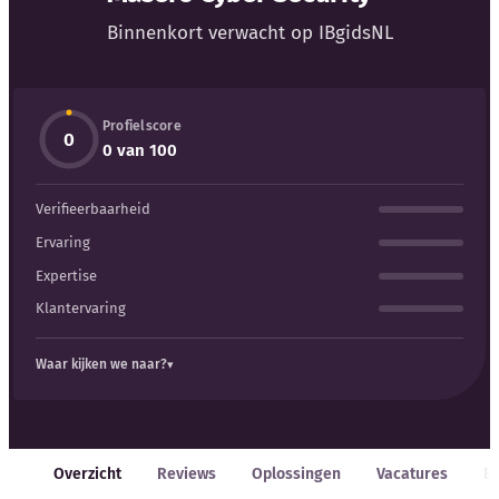
Binnenkort verwacht op IBgidsNL
Kennisbank
Blog
Profielscore
0
0 van 100
Bedrijfsupdates
Verifieerbaarheid
Externe bronnen
Ervaring
Expertise
Woordenboek
Klantervaring
Auteurs
Waar kijken we naar?
Overzicht
Reviews
Oplossingen
Vacatures
E