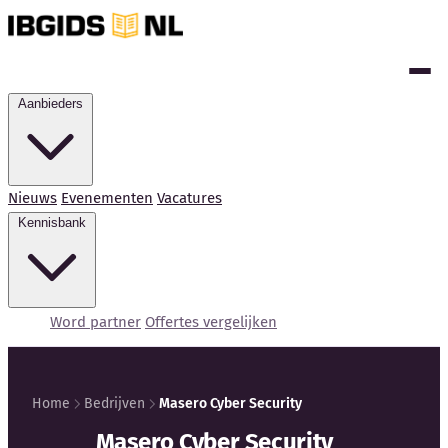
Aanbieders
Nieuws
Evenementen
Vacatures
Kennisbank
Word partner
Offertes vergelijken
Home
Bedrijven
Masero Cyber Security
Masero Cyber Security