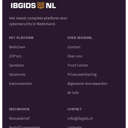
Het meest complete platform voor
cybersecurity in Nederland.
HET PLATFORM
OVER IBGIDSNL
Bedrijven
Contact
ZZP'ers
Over ons
Sprekers
Trust Center
Vacatures
Privacyverklaring
Evenementen
Algemene Voorwaarden
AI-info
INSCHRIJVEN
CONTACT
Nieuwsbrief
info@ibgids.nl
Bedrijf aanmelden
LinkedIn