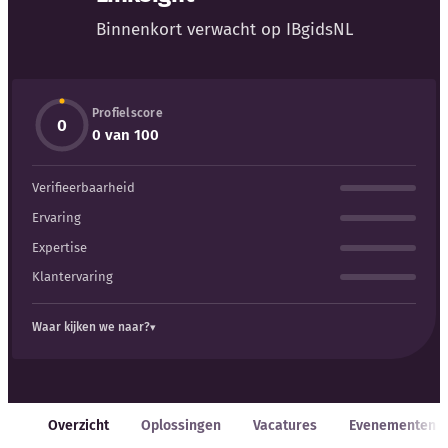
Blog
Binnenkort verwacht op IBgidsNL
Bedrijfsupdates
Profielscore
Externe bronnen
0
0 van 100
Woordenboek
Verifieerbaarheid
Auteurs
Ervaring
Expertise
Klantervaring
Waar kijken we naar?
Overzicht
Oplossingen
Vacatures
Evenementen