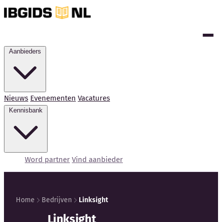
Aanbieders
Nieuws
Evenementen
Vacatures
Kennisbank
Word partner
Vind aanbieder
Home
Bedrijven
Linksight
Kennisbank
Linksight