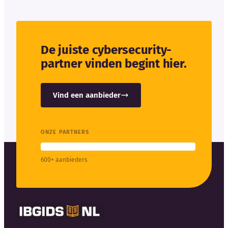
De juiste cybersecurity-
partner vinden begint hier.
Vind een aanbieder
ONZE PARTNERS
600+ aanbieders