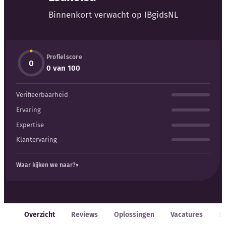
Blog
Binnenkort verwacht op IBgidsNL
Bedrijfsupdates
Profielscore
Externe bronnen
0
0 van 100
Woordenboek
Verifieerbaarheid
Auteurs
Ervaring
Expertise
Klantervaring
Waar kijken we naar?
Overzicht
Reviews
Oplossingen
Vacatures
E