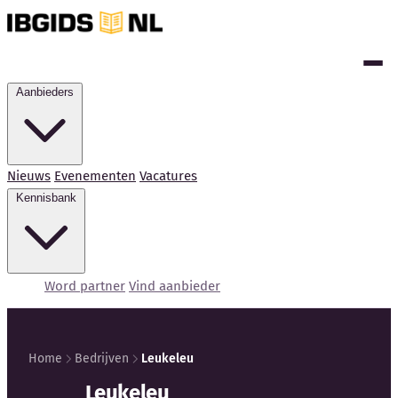
Aanbieders
Nieuws
Evenementen
Vacatures
Kennisbank
Word partner
Vind aanbieder
Home
Bedrijven
Leukeleu
Kennisbank
Leukeleu