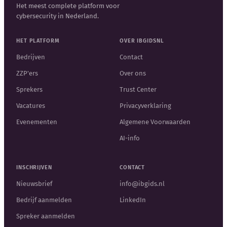
Het meest complete platform voor
cybersecurity in Nederland.
HET PLATFORM
OVER IBGIDSNL
Bedrijven
Contact
ZZP'ers
Over ons
Sprekers
Trust Center
Vacatures
Privacyverklaring
Evenementen
Algemene Voorwaarden
AI-info
INSCHRIJVEN
CONTACT
Nieuwsbrief
info@ibgids.nl
Bedrijf aanmelden
LinkedIn
Spreker aanmelden