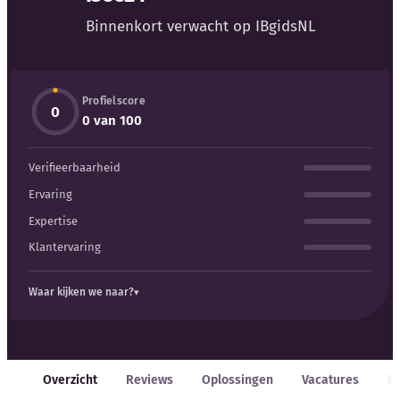
Binnenkort verwacht op IBgidsNL
Profielscore
0
Kennisbank
0 van 100
Verifieerbaarheid
Blog
Ervaring
Bedrijfsupdates
Expertise
Klantervaring
Externe bronnen
Waar kijken we naar?
Woordenboek
Auteurs
Overzicht
Reviews
Oplossingen
Vacatures
E