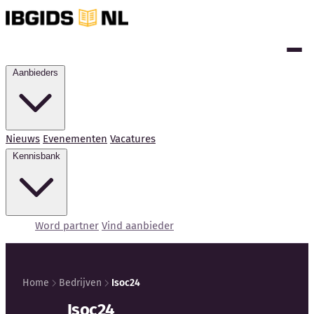
Aanbieders
Nieuws
Evenementen
Vacatures
Kennisbank
Word partner
Vind aanbieder
Home
Bedrijven
Isoc24
Isoc24