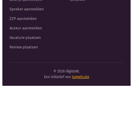
Spreker aanmelden
ZZP aanmelden
Auteur aanmelden
Vacature plaatsen
Review plaatsen
© 2026 IBgidsNL
Een initiatief van
JumpScale