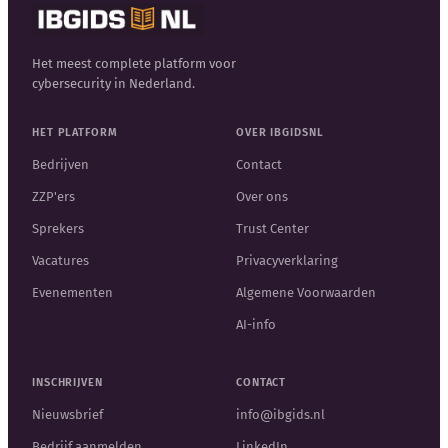
Het meest complete platform voor
cybersecurity in Nederland.
HET PLATFORM
OVER IBGIDSNL
Bedrijven
Contact
ZZP'ers
Over ons
Sprekers
Trust Center
Vacatures
Privacyverklaring
Evenementen
Algemene Voorwaarden
AI-info
INSCHRIJVEN
CONTACT
Nieuwsbrief
info@ibgids.nl
Bedrijf aanmelden
LinkedIn