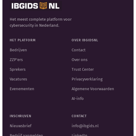
Het meest complete platform voor
cybersecurity in Nederland.
HET PLATFORM
OVER IBGIDSNL
Bedrijven
Contact
ZZP'ers
Over ons
Sprekers
Trust Center
Vacatures
Privacyverklaring
Evenementen
Algemene Voorwaarden
AI-info
INSCHRIJVEN
CONTACT
Nieuwsbrief
info@ibgids.nl
Bedrijf aanmelden
LinkedIn