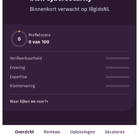
Binnenkort verwacht op IBgidsNL
Kennisbank
Blog
Profielscore
0
0 van 100
Bedrijfsupdates
Verifieerbaarheid
Externe bronnen
Ervaring
Expertise
Woordenboek
Klantervaring
Auteurs
Waar kijken we naar?
Overzicht
Reviews
Oplossingen
Vacatures
E