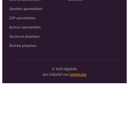
Spreker aanmelden
ZZP aanmelden
Auteur aanmelden
Vacature plaatsen
Review plaatsen
© 2026 IBgidsNL
Een initiatief van
JumpScale