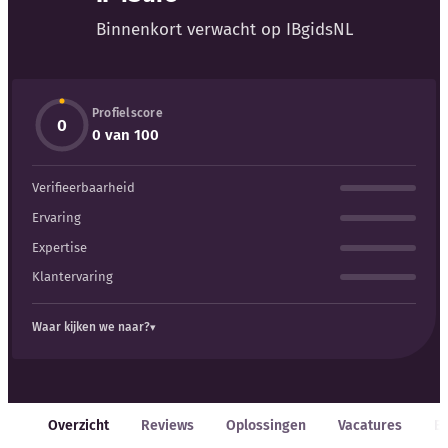
Blog
Binnenkort verwacht op IBgidsNL
Bedrijfsupdates
Profielscore
Externe bronnen
0
0 van 100
Woordenboek
Verifieerbaarheid
Auteurs
Ervaring
Expertise
Klantervaring
Waar kijken we naar?
Overzicht
Reviews
Oplossingen
Vacatures
E