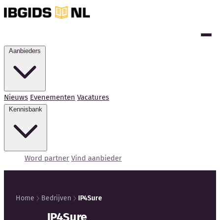
Aanbieders
Nieuws
Evenementen
Vacatures
Kennisbank
Word partner
Vind aanbieder
Home
Bedrijven
IP4Sure
Kennisbank
IP4Sure