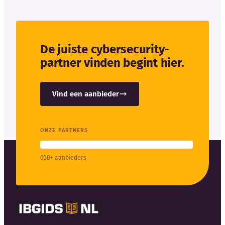
De juiste cybersecurity-
partner vinden begint hier.
Vind een aanbieder
ONZE PARTNERS
600+ aanbieders