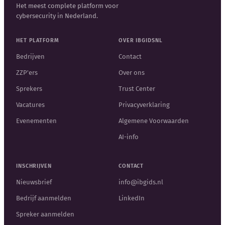
Het meest complete platform voor
cybersecurity in Nederland.
HET PLATFORM
OVER IBGIDSNL
Bedrijven
Contact
ZZP'ers
Over ons
Sprekers
Trust Center
Vacatures
Privacyverklaring
Evenementen
Algemene Voorwaarden
AI-info
INSCHRIJVEN
CONTACT
Nieuwsbrief
info@ibgids.nl
Bedrijf aanmelden
LinkedIn
Spreker aanmelden