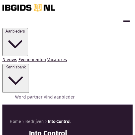
Aanbieders
Nieuws
Evenementen
Vacatures
Kennisbank
Word partner
Vind aanbieder
Home
Bedrijven
Into Control
Into Control