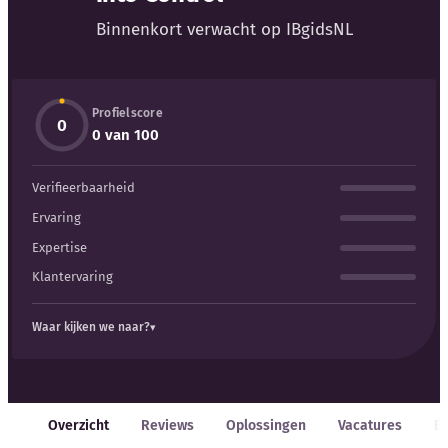
Binnenkort verwacht op IBgidsNL
Profielscore
0
Kennisbank
0 van 100
Verifieerbaarheid
Blog
Ervaring
Bedrijfsupdates
Expertise
Klantervaring
Externe bronnen
Waar kijken we naar?
Woordenboek
Auteurs
Overzicht
Reviews
Oplossingen
Vacatures
E