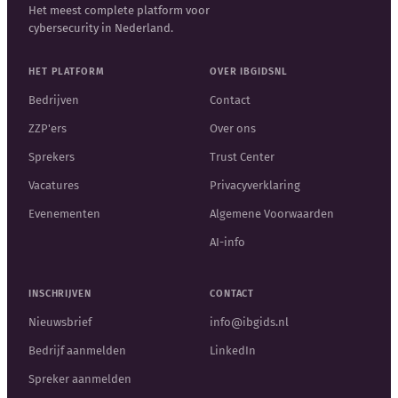
Het meest complete platform voor
cybersecurity in Nederland.
HET PLATFORM
OVER IBGIDSNL
Bedrijven
Contact
ZZP'ers
Over ons
Sprekers
Trust Center
Vacatures
Privacyverklaring
Evenementen
Algemene Voorwaarden
AI-info
INSCHRIJVEN
CONTACT
Nieuwsbrief
info@ibgids.nl
Bedrijf aanmelden
LinkedIn
Spreker aanmelden