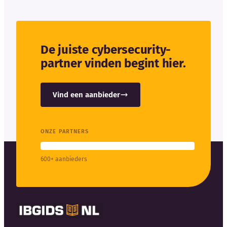
De juiste cybersecurity-
partner vinden begint hier.
Vind een aanbieder
ONZE PARTNERS
600+ aanbieders